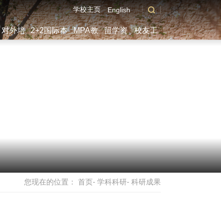
学校主页
English
对外培
2+2国际本
MPA教
留学资
校友工
训
科
育
讯
作
您现在的位置：
首页
-
学科科研
- 科研成果