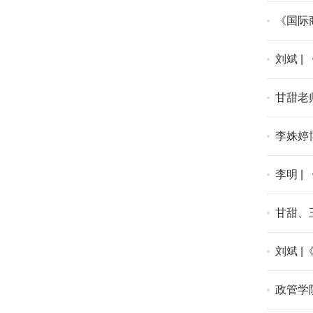
《国际
刘斌 
甘甜老
李姝婷
李明 
甘甜、
刘斌 
政管学院师