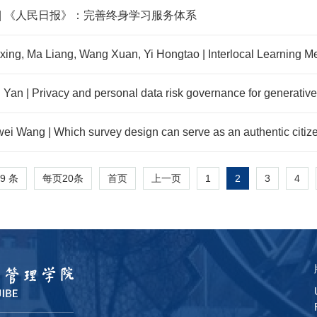
 | 《人民日报》：完善终身学习服务体系
xing, Ma Liang, Wang Xuan, Yi Hongtao | Interlocal Learning 
on: The Case of New Energy Vehicles Finance
Yan | Privacy and personal data risk governance for generative ar
 perspective
i Wang | Which survey design can serve as an authentic citiz
-survey comparison
59 条
每页
20
条
1
2
3
4
首页
上一页