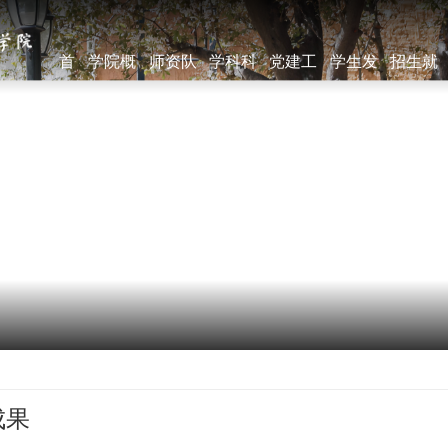
首
学院概
师资队
学科科
党建工
学生发
招生就
页
况
伍
研
作
展
业
成果