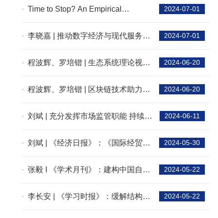
insurance on informal care use in
Time to Stop? An Empirical
2024-07-01
China? A quasi-experimental study
Investigation on the Consequences
of Canceling Monetary Incentives
李晓嘉 | 推动数字经济与现代服务业
2024-07-01
on a Digital Platform
深度融合
程波辉、罗培锴 | 生态系统理论视域
2024-06-20
下老年友好型社区的构建路径——
基于31个案例的模糊集定性比较分
​程波辉、罗培锴 | 区块链技术助力城
2024-06-20
析
市营商环境优化的路径——基于
TOE框架的定性比较分析
刘斌 | 充分发挥市场监管职能 持续优
2024-06-11
化营商环境
刘斌 | 《经济日报》：《国际经贸规
2024-05-30
则观察报告（2024）》发布——多
边贸易体制仍具强生命力
张毅 I 《学术月刊》：建构中国自主
2024-05-22
的公共政策评估知识体系：必要
性、基本框架与主要途径
李长安 | 《学习时报》：缓解结构性
2024-05-22
就业矛盾适应劳动力市场需求变化