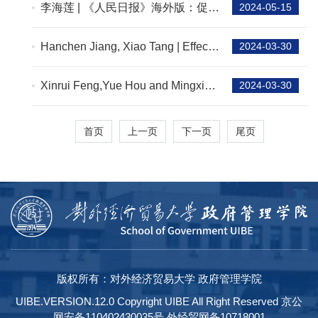
李海莲 | 《人民日报》海外版：促进
2024-05-15
全球贸易要用好AEO制度（开放
谈）
Hanchen Jiang, Xiao Tang | Effects
2024-03-30
of local government social media
use on citizen compliance during a
Xinrui Feng,Yue Hou and Mingxing
2024-03-30
crisis
Liu|Underrepresented
Outperformers: Female Legislators
首页
上一页
下一页
尾页
in the Chinese Congress
版权所有：对外经济贸易大学 政府管理学院
UIBE.VERSION.12.0 Copyright UIBE All Right Reserved 京公
网安备110402430035号 外经贸网备10718001