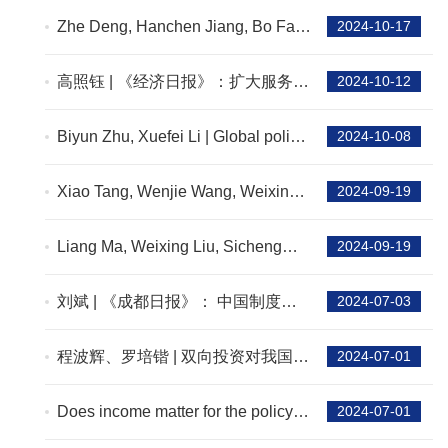
workplace safety consequences of
Zhe Deng, Hanchen Jiang, Bo Fan,
2024-10-17
minimum wages
Xiao Tang | Balancing act: How do
local governments use social media
高照钰 | 《经济日报》：扩大服务业
2024-10-12
in crises?
高水平对外开放
Biyun Zhu, Xuefei Li | Global policy
2024-10-08
diffusion as a socially constructed
process
Xiao Tang, Wenjie Wang, Weixing
2024-09-19
Liu | Land revenue and government
myopia: Evidence from Chinese
Liang Ma, Weixing Liu, Sicheng
2024-09-19
cities
Chen,T | Where you are matters:
Network position, designed
刘斌 | 《成都日报》： 中国制度型
2024-07-03
network, and central government
开放的逻辑主线与重点领域
agency termination
程波辉、罗培锴 | 双向投资对我国就
2024-07-01
业质量的影响及门槛效应——基于
2009—2022年省域面板数据的实证
Does income matter for the policy
2024-07-01
分析
effect of public long-term care