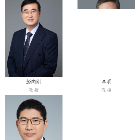
彭向刚
李明
教 授
教 授