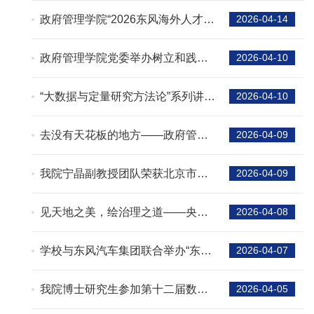
政府管理学院“2026东风海外人才校
2026-04-14
企联合培养经纬全球班”成功开班
政府管理学院党委举办树立和践行
2026-04-10
正确政绩观学习教育读书班暨党委
理论学习中心组学习
“大数据与定量研究方法论”系列讲座
2026-04-10
（二）成功举办
去没有天花板的地方——政府管理
2026-04-09
学院户外心理团体活动顺利举办
我院宁晶副教授团队荣获北京市教
2026-04-09
学奖项
见天地之美，绘治理之道——央美-
2026-04-08
国科大-贸大开展学生党支部联学共
建
学校与东风汽车集团联合举办“东风
2026-04-07
致远班”宣讲会
我院博士研究生参加第十二届数字
2026-04-05
治理工作坊暨第十二届明辨学术工