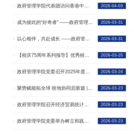
作坊
政府管理学院代表团访问香港中文
2026-04-03
大学（深圳）
成为彼此的“好奇者” ——政府管理学
2026-03-31
院第一期心理骨干茶话会顺利举办
以心相伴，共赴成长 ——政府管理
2026-03-31
学院心理委员座谈会圆满举行
【校庆75周年系列报导】优秀校友
2026-03-25
履职成果：李妍院友连任世界海关
组织能力建设委员会主席
政府管理学院党委召开2025年度基
2026-03-24
层党支部书记述职评议会
聚势赋能拓全球 校地协同启新篇 |
2026-03-23
政府管理学院深度参与宁波外贸出
海峰会 跨境电商产业研究中心浙江
政府管理学院召开经济贸易统计国
2026-03-23
基地正式落地
际规范新文本报告会
政府管理学院党委举办树立和践行
2026-03-23
正确政绩观学习教育读书班