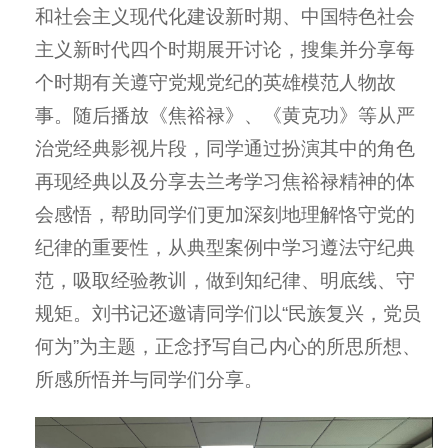
和社会主义现代化建设新时期、中国特色社会
主义新时代四个时期展开讨论，搜集并分享每
个时期有关遵守党规党纪的英雄模范人物故
事。随后播放《焦裕禄》、《黄克功》等从严
治党经典影视片段，同学通过扮演其中的角色
再现经典以及分享去兰考学习焦裕禄精神的体
会感悟，帮助同学们更加深刻地理解恪守党的
纪律的重要性，从典型案例中学习遵法守纪典
范，吸取经验教训，做到知纪律、明底线、守
规矩。刘书记还邀请同学们以“民族复兴，党员
何为”为主题，正念抒写自己内心的所思所想、
所感所悟并与同学们分享。