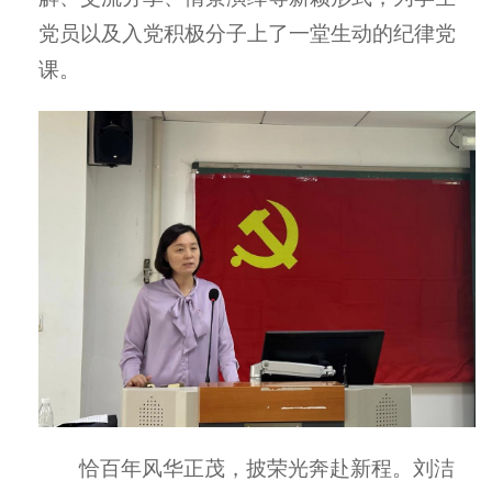
党员以及入党积极分子上了一堂生动的纪律党
课。
恰百年风华正茂，披荣光奔赴新程。刘洁