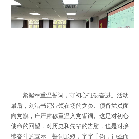
紧握拳重温誓词，守初心砥砺奋进。活动
最后，刘洁书记带领在场的党员、预备党员面
向党旗，庄严肃穆重温入党誓词。这是对初心
使命的回望，对历史和先辈的告慰，也是对接
续奋斗的宣示。誓词虽短，字字千钧，神圣而